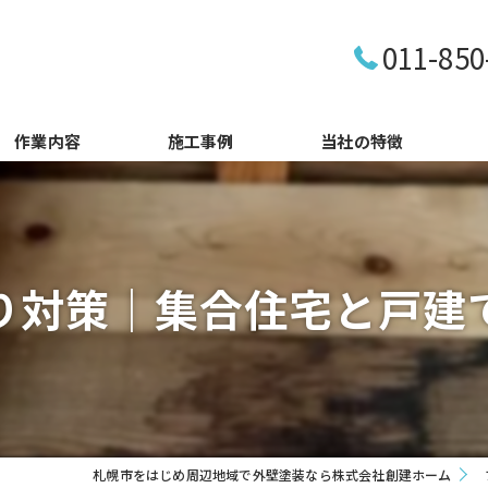
011-850
作業内容
施工事例
当社の特徴
リフォーム（内装）
ひび割れ
リフォーム（外壁・屋根塗装）
塗り替え
り対策｜集合住宅と戸建
雨漏り修理
防水
水道管破裂修理
コーキング
原状回復工事
室内塗装
札幌市をはじめ周辺地域で外壁塗装なら株式会社創建ホーム