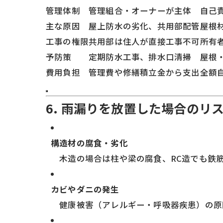
管理体制
管理組合・オーナーが主体
自己
主な原因
屋上防水の劣化、共用部配管
屋根
工事の権限
共用部は住人が直接工事不可
所有
予防策
定期防水工事、排水口清掃
屋根
費用負担
管理費や修繕積立金から支出
全額
6. 雨漏りを放置した場合のリ
構造材の腐食・劣化
木造の場合は柱や梁の腐食、RC造でも鉄
カビやダニの発生
健康被害（アレルギー・呼吸器疾患）の原