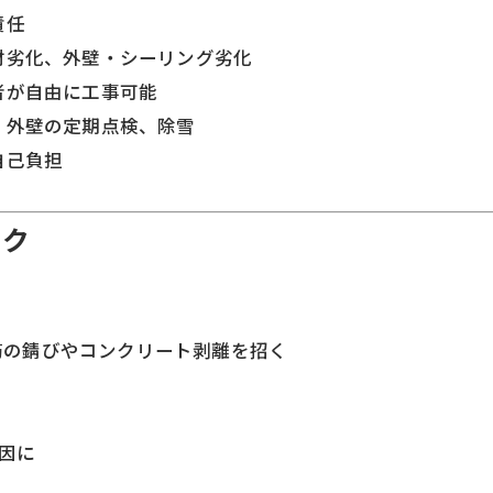
責任
材劣化、外壁・シーリング劣化
者が自由に工事可能
・外壁の定期点検、除雪
自己負担
スク
筋の錆びやコンクリート剥離を招く
因に