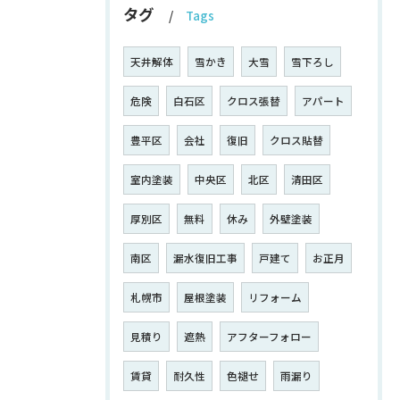
タグ
Tags
天井解体
雪かき
大雪
雪下ろし
危険
白石区
クロス張替
アパート
豊平区
会社
復旧
クロス貼替
室内塗装
中央区
北区
清田区
厚別区
無料
休み
外壁塗装
南区
漏水復旧工事
戸建て
お正月
札幌市
屋根塗装
リフォーム
見積り
遮熱
アフターフォロー
賃貸
耐久性
色褪せ
雨漏り