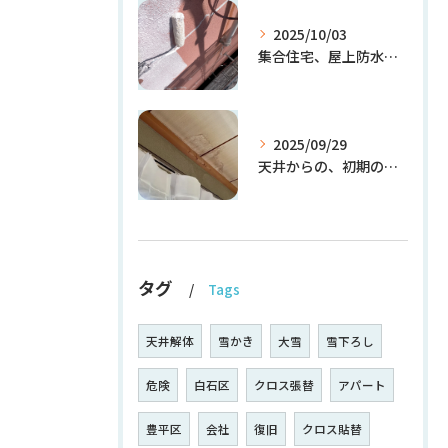
2025/10/03
集合住宅、屋上防水塗装・外壁フィラー塗装 続き
2025/09/29
天井からの、初期の雨漏りを放置するとどうなる？
タグ
Tags
天井解体
雪かき
大雪
雪下ろし
危険
白石区
クロス張替
アパート
豊平区
会社
復旧
クロス貼替